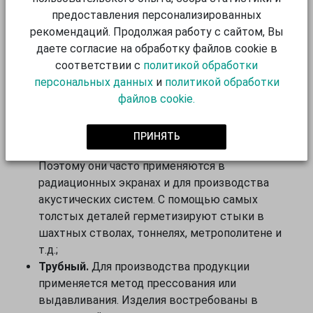
предоставления персонализированных
Листовой
.
Это пластина из свинца, которая
рекомендаций. Продолжая работу с сайтом, Вы
используется во многих отраслях
даете согласие на обработку файлов cookie в
промышленности. Например, за счет мягкости
соответствии с
политикой обработки
материал с легкостью поддается деформации и
персональных данных
и
политикой обработки
пайке, поэтому применяется в качестве
файлов cookie.
прокладочного материала, уплотнителя при
герметизации швов;
Проволочный.
Изделия в виде шнура или нити
ПРИНЯТЬ
обладают высокой плотностью и мягкостью.
Поэтому они часто применяются в
радиационных экранах и для производства
акустических систем. С помощью самых
толстых деталей герметизируют стыки в
шахтных стволах, тоннелях, метрополитене и
т.д.;
Трубный.
Для производства продукции
применяется метод прессования или
выдавливания. Изделия востребованы в