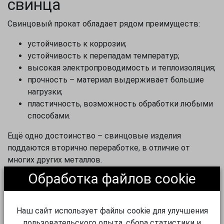
свинца
Свинцовый прокат обладает рядом преимуществ:
устойчивость к коррозии;
устойчивость к перепадам температур;
высокая электропроводимость и теплоизоляция;
прочность – материал выдерживает большие
нагрузки;
пластичность, возможность обработки любыми
способами.
Ещё одно достоинство – свинцовые изделия
поддаются вторично переработке, в отличие от
многих других металлов.
Обработка файлов cookie
Виды свинцового проката
Приобрести свинцовый прокат можно в следующих
Наш сайт использует файлы cookie для улучшения
форматах:
пользовательского опыта, сбора статистики и