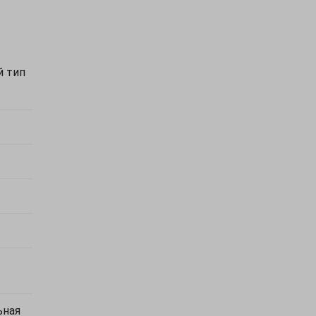
й тип
ьная