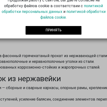
Продолжая работу с сайтом, Вы даете согласие на
обработку файлов cookie в соответствии с
политикой
не намагничивается
обработки персональных данных
и
политикой обработки
файлов cookie.
ную пленку, которая защищает поверхность от коррозии,
олнительного покрытия и сохраняет внешний вид на протя
ПРИНЯТЬ
на фасонный горячекатаный прокат из нержавеющей стали
равнополочные и неравнополочные уголки из стали.
ованных коррозионно-стойких и жаропрочных сталей.
ок из нержавейки
 — сборные и сварные каркасы, опорные рамы, креплени
ступеней, усиление балясин, соединение элементов перил