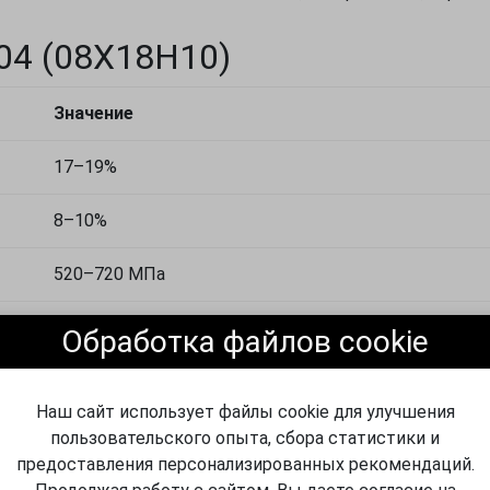
304 (08Х18Н10)
Значение
17–19%
8–10%
520–720 МПа
205–310 МПа
Обработка файлов cookie
870 °С (кратковременно до 900 °С)
Наш сайт использует файлы cookie для улучшения
до 400 мг/л
пользовательского опыта, сбора статистики и
предоставления персонализированных рекомендаций.
хорошая, без ограничений